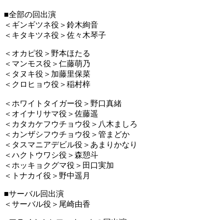
■全部の回出演
＜ギンギツネ
役
＞鈴木絢音
＜キタキツネ
役
＞佐々木琴子
＜オカピ役＞野本ほたる
＜マンモス役＞仁藤萌乃
＜タヌキ役＞加藤里保菜
＜クロヒョウ役＞稲村梓
＜ホワイトタイガー役＞野口真緒
＜オイナリサマ
役
＞佐藤遥
＜カタカケフウチョウ
役
＞八木ましろ
＜カンザシフウチョウ
役
＞管まどか
＜タスマニアデビル
役
＞あまりかなり
＜ハクトウワシ
役
＞森憩斗
＜ホッキョクグマ
役
＞田口実加
＜トナカイ
役
＞野中遥月
■サーバル回出演
＜サーバル役＞尾崎由香