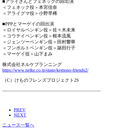
■アライさんとフェネックの回出演
＜フェネック役＞本宮佳奈
＜アライグマ役＞小野早稀
■PPPとマーゲイの回出演
＜ロイヤルペンギン役＞佐々木未来
＜コウテイペンギン役＞根本流風
＜ジェンツーペンギン役＞田村響華
＜フンボルトペンギン役＞築田行子
＜マーゲイ役＞山下まみ
株式会社ネルケプランニング
https://www.nelke.co.jp/stage/kemono-friends2/
（C）けものフレンズプロジェクト2S
—————————————————————–
PREV
NEXT
ニュース一覧へ