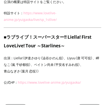
公演の概要は特設サイトをご覧ください。
特設サイト：
https://www.lovelive-
anime.jp/yuigaoka/live/sp_1stlive/
■ラブライブ！スーパースター!! Liella! First
LoveLive! Tour ～Starlines～
出演：
Liella!（
伊達さゆり
（澁谷かのん役）、
Liyuu
（唐 可可役）、岬
なこ（嵐 千砂都役）、
ペイトン尚未
（平安名すみれ役）、
青山なぎさ
（葉月 恋役））
公式HP：
https://www.lovelive-anime.jp/yuigaoka/