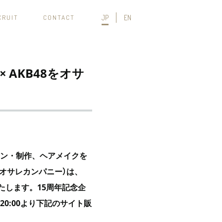
CRUIT
CONTACT
JP
EN
× AKB48をオサ
ン・制作、ヘアメイクを
オサレカンパニー）は、
たします。
15
周年記念企
20:00
より下記のサイト販