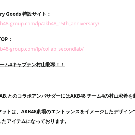
ary Goods
特設サイト：
kb48-group.com/lp/akb48_15th_anniversary/
 TOP：
kb48-group.com/lp/collab_secondlab/
ーム4キャプテン村山彩希！！
 LAB.とのコラボアンバサダーにはAKB48 チーム4の村山彩希
ットは、AKB48劇場のエントランスをイメージしたデザイン
したアイテムになっております。