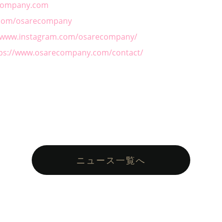
ecompany.com
r.com/osarecompany
//www.instagram.com/osarecompany/
ps://www.osarecompany.com/contact/
ニュース一覧へ