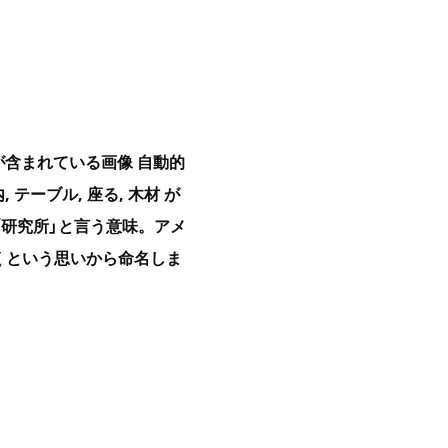
座る が含まれている画像 自動的
 テーブル, 座る, 木材 が
RY「研究所」と言う意味。アメ
くという思いから命名しま