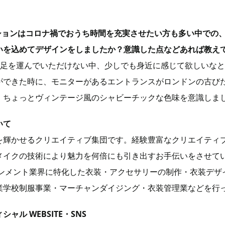
ションはコロナ禍でおうち時間を充実させたい方も多い中での
いを込めてデザインをしましたか？意識した点などあれば教え
々足を運んでいただけない中、少しでも身近に感じて欲しいな
ができた時に、モニターがあるエントランスがロンドンの古び
、ちょっとヴィンテージ風のシャビーチックな色味を意識しま
いて
を輝かせるクリエイティブ集団です。経験豊富なクリエイティ
メイクの技術により魅力を何倍にも引き出すお手伝いをさせて
インメント業界に特化した衣装・アクセサリーの制作・衣装デザ
業学校制服事業・マーチャンダイジング・衣装管理業などを行
ル WEBSITE・SNS