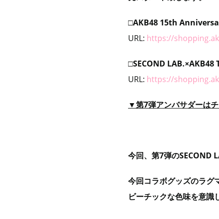
□
AKB48 15th Annivers
URL:
https://shopping.a
□SECOND LAB.
×
AKB48
URL:
https://shopping.a
▼第7弾
アンバサダーはチ
今回、第7弾のSECOND
今回コラボグッズのラグマ
ビーチックな色味を意識