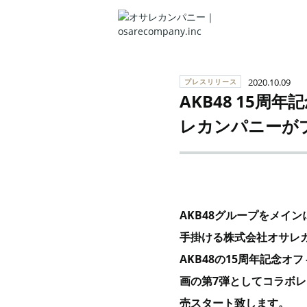
2020.10.09
プレスリリース
AKB48 15周年
レカンパニーが
AKB48
グループをメイン
手掛ける株式会社オサレ
AKB48
の
15
周年記念オフ
画の第7弾としてコラボレーシ
売スタート致します。